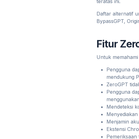
teratas ini.
Daftar alternatif
BypassGPT, Original
Fitur Ze
Untuk memahami pe
Pengguna dapa
mendukung PD
ZeroGPT tida
Pengguna dap
menggunakan 
Mendeteksi ko
Menyediakan a
Menjamin aku
Ekstensi Chro
Pemeriksaan t