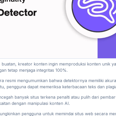
 buatan, kreator konten ingin memproduksi konten unik ya
an tetap menjaga integritas 100%.
ecara resmi mengumumkan bahwa detektornya memiliki akur
n itu, pengguna dapat memeriksa keterbacaan teks dan plagi
egah banyak situs terkena penalti atau pulih dari pembaru
aitan dengan manipulasi konten AI.
emungkinkan pengguna untuk memindai situs web secara me