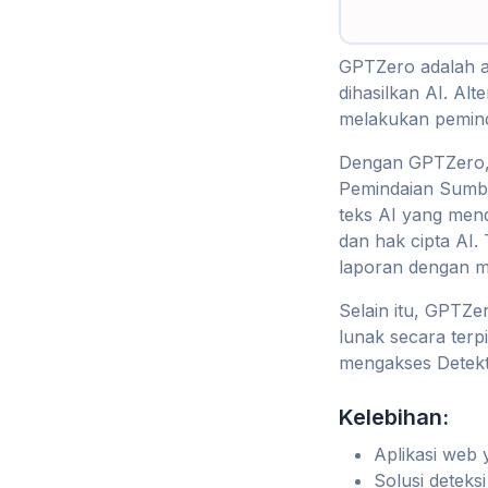
GPTZero adalah 
dihasilkan AI. A
melakukan pemind
Dengan GPTZero, 
Pemindaian Sumbe
teks AI yang men
dan hak cipta AI
laporan dengan m
Selain itu, GPTZe
lunak secara ter
mengakses Detekt
Kelebihan:
Aplikasi web
Solusi deteksi