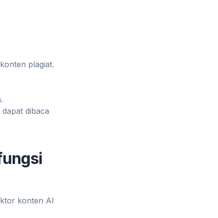
onten plagiat.
.
 dapat dibaca
fungsi
ektor konten AI