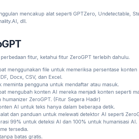
 unggulan mencakup alat seperti GPTZero, Undetectable, Ste
ity.AI, dll.
roGPT
rbedaan fitur, ketahui fitur ZeroGPT terlebih dahulu.
t menggunakan file untuk memeriksa persentase konten bu
F, Docx, CSV, dan Excel.
k meminta pengguna untuk mendaftar atau masuk.
at mengubah konten AI mereka menjadi konten seperti m
humanizer ZeroGPT. (Fitur Segera Hadir)
nten AI untuk teks hanya dalam beberapa detik.
lat dan panduan untuk melewati detektor AI seperti ZeroG
rasi 99% untuk deteksi AI dan 100% untuk humanisasi AI.
me tersedia.
anpa batas gratis.