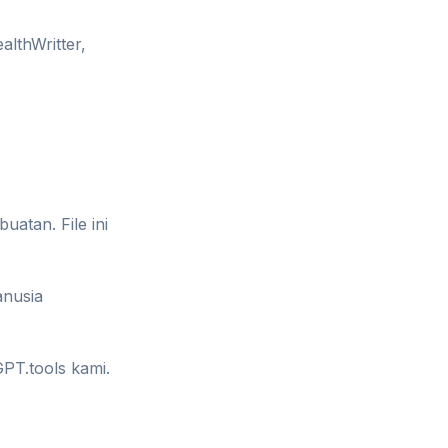
althWritter,
atan. File ini
anusia
PT.tools kami.