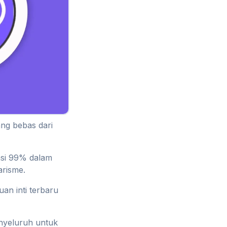
ng bebas dari
asi 99% dalam
arisme.
an inti terbaru
nyeluruh untuk