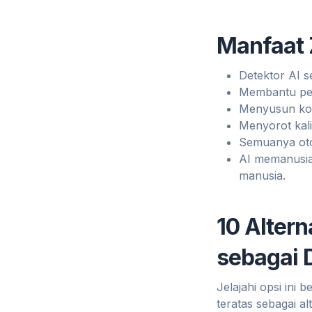
Manfaat
Detektor AI s
Membantu peng
Menyusun kon
Menyorot kali
Semuanya oto
AI memanusia
manusia.
10 Alter
sebagai 
Jelajahi opsi ini 
teratas sebagai a