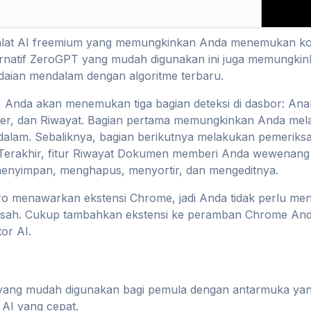
alat AI freemium yang memungkinkan Anda menemukan ko
lternatif ZeroGPT yang mudah digunakan ini juga memungki
aian mendalam dengan algoritme terbaru.
Anda akan menemukan tiga bagian deteksi di dasbor: Anal
r, dan Riwayat. Bagian pertama memungkinkan Anda mela
dalam. Sebaliknya, bagian berikutnya melakukan pemeriksa
. Terakhir, fitur Riwayat Dokumen memberi Anda wewenang
enyimpan, menghapus, menyortir, dan mengeditnya.
ro menawarkan ekstensi Chrome, jadi Anda tidak perlu men
pisah. Cukup tambahkan ekstensi ke peramban Chrome An
or AI.
 yang mudah digunakan bagi pemula dengan antarmuka yan
 AI yang cepat.