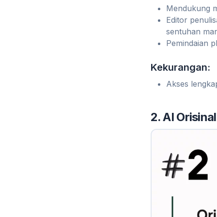
Mendukung mu
Editor penul
sentuhan man
Pemindaian pl
Kekurangan:
Akses lengka
2. AI Orisinal