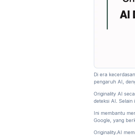
Di era kecerdasan
pengaruh AI, deng
Originality AI s
deteksi AI. Selai
Ini membantu menc
Google, yang berk
Originality.AI m